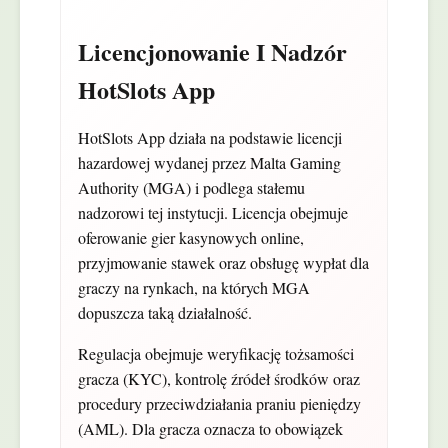
Licencjonowanie I Nadzór
HotSlots App
HotSlots App działa na podstawie licencji
hazardowej wydanej przez Malta Gaming
Authority (MGA) i podlega stałemu
nadzorowi tej instytucji. Licencja obejmuje
oferowanie gier kasynowych online,
przyjmowanie stawek oraz obsługę wypłat dla
graczy na rynkach, na których MGA
dopuszcza taką działalność.
Regulacja obejmuje weryfikację tożsamości
gracza (KYC), kontrolę źródeł środków oraz
procedury przeciwdziałania praniu pieniędzy
(AML). Dla gracza oznacza to obowiązek