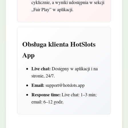
cyklicznie, a wyniki udostępnia w sekcji
„Fair Play” w aplikacji.
Obsługa klienta HotSlots
App
Live chat:
Dostępny w aplikacji i na
stronie, 24/7.
Email:
support@hotslots.app
Response time:
Live chat: 1–3 min;
email: 6–12 godz.