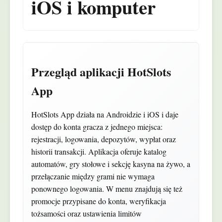
iOS i komputer
Przegląd aplikacji HotSlots
App
HotSlots App działa na Androidzie i iOS i daje
dostęp do konta gracza z jednego miejsca:
rejestracji, logowania, depozytów, wypłat oraz
historii transakcji. Aplikacja oferuje katalog
automatów, gry stołowe i sekcję kasyna na żywo, a
przełączanie między grami nie wymaga
ponownego logowania. W menu znajdują się też
promocje przypisane do konta, weryfikacja
tożsamości oraz ustawienia limitów