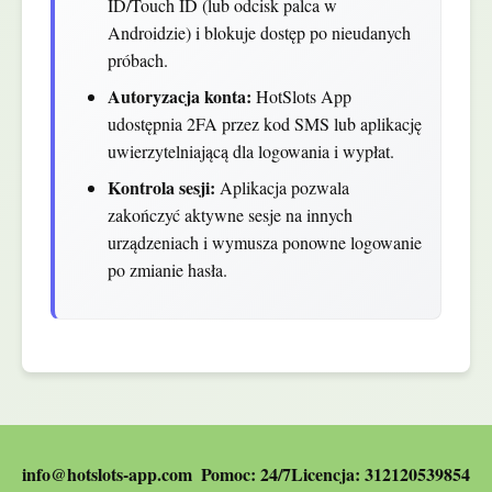
ID/Touch ID (lub odcisk palca w
Androidzie) i blokuje dostęp po nieudanych
próbach.
Autoryzacja konta:
HotSlots App
udostępnia 2FA przez kod SMS lub aplikację
uwierzytelniającą dla logowania i wypłat.
Kontrola sesji:
Aplikacja pozwala
zakończyć aktywne sesje na innych
urządzeniach i wymusza ponowne logowanie
po zmianie hasła.
info@hotslots-app.com
Pomoc: 24/7
Licencja: 312120539854