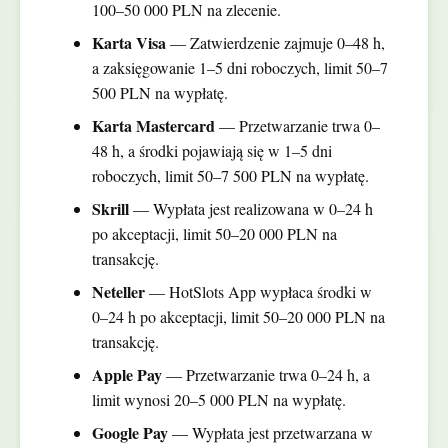
100–50 000 PLN na zlecenie.
Karta Visa
— Zatwierdzenie zajmuje 0–48 h,
a zaksięgowanie 1–5 dni roboczych, limit 50–7
500 PLN na wypłatę.
Karta Mastercard
— Przetwarzanie trwa 0–
48 h, a środki pojawiają się w 1–5 dni
roboczych, limit 50–7 500 PLN na wypłatę.
Skrill
— Wypłata jest realizowana w 0–24 h
po akceptacji, limit 50–20 000 PLN na
transakcję.
Neteller
— HotSlots App wypłaca środki w
0–24 h po akceptacji, limit 50–20 000 PLN na
transakcję.
Apple Pay
— Przetwarzanie trwa 0–24 h, a
limit wynosi 20–5 000 PLN na wypłatę.
Google Pay
— Wypłata jest przetwarzana w