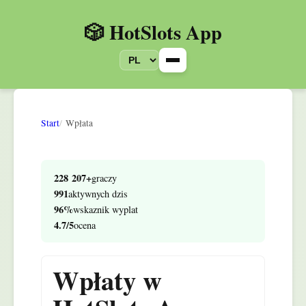
🎲 HotSlots App
Start
Wpłata
228 207+
graczy
991
aktywnych dzis
96%
wskaznik wyplat
4.7/5
ocena
Wpłaty w