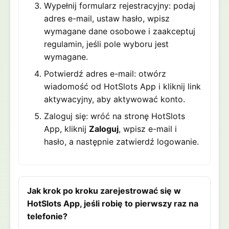
Wypełnij formularz rejestracyjny: podaj
adres e-mail, ustaw hasło, wpisz
wymagane dane osobowe i zaakceptuj
regulamin, jeśli pole wyboru jest
wymagane.
Potwierdź adres e-mail: otwórz
wiadomość od HotSlots App i kliknij link
aktywacyjny, aby aktywować konto.
Zaloguj się: wróć na stronę HotSlots
App, kliknij
Zaloguj
, wpisz e-mail i
hasło, a następnie zatwierdź logowanie.
Jak krok po kroku zarejestrować się w
HotSlots App, jeśli robię to pierwszy raz na
telefonie?