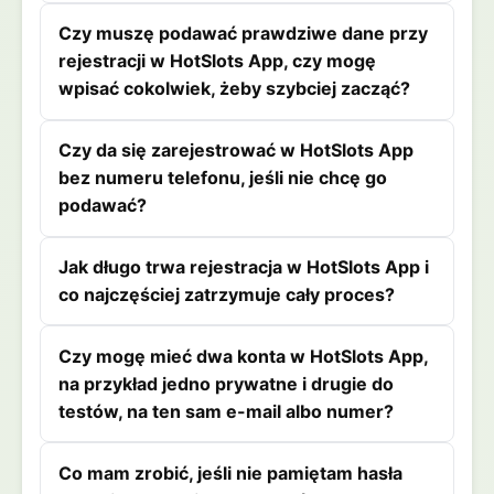
Czy muszę podawać prawdziwe dane przy
rejestracji w HotSlots App, czy mogę
wpisać cokolwiek, żeby szybciej zacząć?
Czy da się zarejestrować w HotSlots App
bez numeru telefonu, jeśli nie chcę go
podawać?
Jak długo trwa rejestracja w HotSlots App i
co najczęściej zatrzymuje cały proces?
Czy mogę mieć dwa konta w HotSlots App,
na przykład jedno prywatne i drugie do
testów, na ten sam e-mail albo numer?
Co mam zrobić, jeśli nie pamiętam hasła